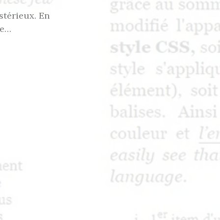
stérieux. En
se…