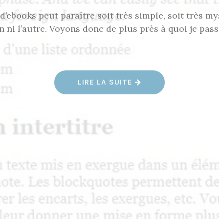
 d’ebooks peut paraître soit très simple, soit très my
’un ni l’autre. Voyons donc de plus près à quoi je pas
«
LIRE LA SUITE
C
O
M
M
E
N
T
F
A
I
R
E
U
N
E
P
U